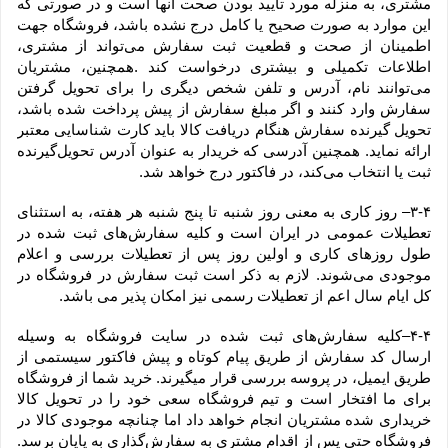
مشتری، به منزله مورد تایید بودن صحت آنها است و در صورتی که 
این موارد به صورت صحیح یا کامل درج نشده باشد، فروشگاه جهت 
اطمینان از صحت و قطعیت ثبت سفارش می‌تواند از مشتری، 
اطلاعات تکمیلی و بیشتری درخواست کند .همچنین، مشتریان 
می‌توانند نام، آدرس و تلفن شخص دیگری را برای تحویل گرفتن 
سفارش وارد کنند و اگر مبلغ سفارش از پیش پرداخت شده باشد، 
تحویل گیرنده سفارش هنگام دریافت کالا باید کارت شناسایی معتبر 
ارائه نماید. همچنین آدرسی که خریدار به عنوان آدرس تحویل‌گیرنده 
ثبت یا انتخاب می‌کند، در فاکتور درج خواهد شد.
۳-۴– روز کاری به معنی روز شنبه تا پنج شنبه هر هفته، به استثنای 
تعطیلات عمومی در ایران است و کلیه سفارش‏‌های ثبت شده در 
طول روزهای کاری و اولین روز پس از تعطیلات بررسی و اعلام 
موجودی می‌‏شوند. لازم به ذکر است ثبت سفارش در فروشگاه در 
کل ایام سال اعم از تعطیلات رسمی نیز امکان پذیر می باشد.
۴-۴–کلیه سفارش‌‏های ثبت شده در سایت فروشگاه به وسیله 
ارسال کد سفارش از طریق پیام کوتاه و پیش فاکتور سیستمی از 
طریق ایمیل، در پروسه بررسی قرار میگیرند. خرید شما از فروشگاه 
برای ما افتخار است و تیم فروشگاه سعی خود را در تحویل کالا 
خریداری شده مشتریان انجام خواهد داد اما چنانچه موجودی کالا در 
فروشگاه حتی پس از اقدام مشتری به سفارش‌‏گذاری به پایان برسد. 