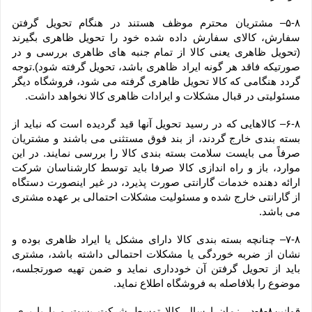
۵-۸– مشتریان محترم موظف هستند در هنگام تحویل گرفتن 
سفارش، کالای سفارش داده شده خود را تحویل ظاهری بگیرند 
(تحویل ظاهری یعنی کالا از تمام جنبه های ظاهری بررسی و در 
صورتیکه فاقد هر گونه ایراد ظاهری باشد، تحویل گرفته شود).توجه 
گردد هنگامی که کالا تحویل ظاهری گرفته می شود، فروشگاه دیگر 
مسئولیتی در قبال مشکلات و ایرادات ظاهری کالا نخواهد داشت.
۶-۸– کالاهایی که در رسید تحویل آنها قید گردیده است که نباید از 
بسته بندی خارج گردند، از بند فوق مستثنی می باشند و مشتریان 
صرفاً می بایست سلامت بسته بندی کالا را بررسی نمایند. در این 
موارد، باز و راه اندازی کالا صرفا باید توسط کارشناسان شرکت 
ارائه دهنده خدمات گارانتی صورت پذیرد، در غیر اینصورت دستگاه 
از گارانتی خارج شده و مسئولیت مشکلات احتمالی بر عهده مشتری 
می باشد.
۷-۸– چنانچه بسته بندی کالا دارای مشکل یا ایراد ظاهری بوده و 
نشان از ضربه خوردگی یا مشکلات احتمالی داشته باشد، مشتری 
باید از تحویل گرفتن آن خودداری نماید و ضمن تهیه صورتجلسه، 
موضوع را بلافاصله به فروشگاه اطلاع نماید.
قوانین۸-۸-در زمان ارسال کالا توسط شرکت پست و یا باربری، 