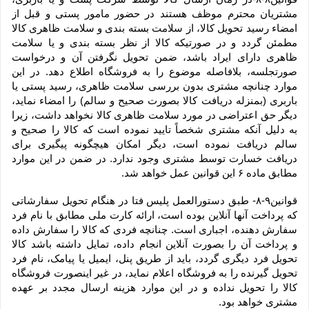
مشتریان محترم موظف هستند در حضور مامور پستی و قبل از 
امضاء رسید تحویل کالا، از سلامت بسته بندی و سلامت ظاهری کالا 
مطمئن گردد و در صورتیکه کالا از نظر بسته بندی و یا سلامت 
ظاهری دارای ایراد باشد، ضمن تحویل نگرفتن آن و درخواست 
صورتجلسه، بلافاصله موضوع را به فروشگاه اطلاع دهد. در این 
موارد چنانچه مشتری بدون بررسی سلامت ظاهری، رسید پستی یا 
باربری (بمنزله دریافت کالا بصورت صحیح و سالم) را امضاء نماید، 
دیگر حق اعتراضی در مورد سلامت ظاهری کالا نخواهد داشت، زیرا 
به دلیل آنکه مشتری شخصاً تایید نموده است که کالا را صحیح و 
سالم دریافت نموده است، دیگر امکان هیچگونه پیگیری برای 
دریافت خسارت توسط مشتری وجود ندارد. در ضمن در این موارد 
مطابق ماده ۶ این قوانین عمل خواهد شد.
قوانین۹-۸- طبق دستورالعمل پلیس فتا در هنگام تحویل سفارشاتی 
که پرداخت آنها آنلاین بوده است، ارائه کارت ملی مطابق با نام فرد 
سفارش دهنده، اجباری است. چنانچه فردی که کالا را سفارش داده 
و پرداخت آن را بصورت آنلاین انجام داده، تمایل داشته باشد کالا 
تحویل فرد دیگری گردد، باید از طریق پنل، ایمیل یا پیامک، نام فرد 
تحویل گیرنده را به فروشگاه اعلام نماید، در غیر اینصورت فروشگاه 
کالا را تحویل نداده و در این موارد هزینه ارسال مجدد بر عهده 
مشتری خواهد بود.