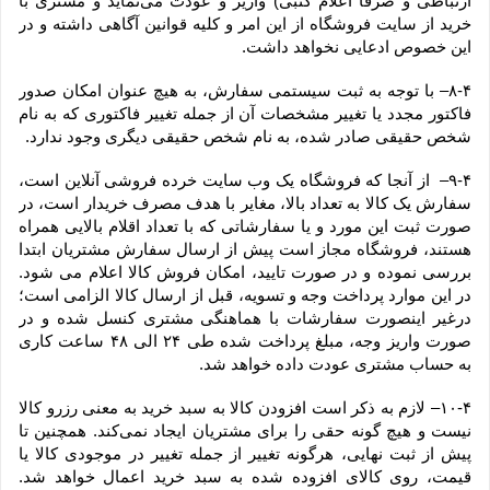
ارتباطی و صرفا اعلام کتبی) واریز و عودت می‌نماید و مشتری با 
خرید از سایت فروشگاه از این امر و کلیه قوانین آگاهی داشته و در 
این خصوص ادعایی نخواهد داشت.
۸-۴– با توجه به ثبت سیستمی سفارش، به هیچ عنوان امکان صدور 
فاکتور مجدد یا تغییر مشخصات آن از جمله تغییر فاکتوری که به نام 
شخص حقیقی صادر شده، به نام شخص حقیقی دیگری وجود ندارد.
۹-۴–  از آنجا که فروشگاه یک وب ‌سایت خرده‌ فروشی آنلاین است، 
سفارش یک کالا به تعداد بالا، مغایر با هدف مصرف خریدار است، در 
صورت ثبت این مورد و یا سفارشاتی که با تعداد اقلام بالایی همراه 
هستند، فروشگاه مجاز است پیش از ارسال سفارش مشتریان ابتدا 
بررسی نموده و در صورت تایید، امکان فروش کالا اعلام می شود. 
در این موارد پرداخت وجه و تسویه، قبل از ارسال کالا الزامی است؛ 
درغیر اینصورت سفارشات با هماهنگی مشتری کنسل شده و در 
صورت واریز وجه، مبلغ پرداخت شده طی ۲۴ الی ۴۸ ساعت کاری 
به حساب مشتری عودت داده خواهد شد.
۱۰-۴– لازم به ذکر است افزودن کالا به سبد خرید به معنی رزرو کالا 
نیست و هیچ گونه حقی را برای مشتریان ایجاد نمی‌کند. همچنین تا 
پیش از ثبت نهایی، هرگونه تغییر از جمله تغییر در موجودی کالا یا 
قیمت، روی کالای افزوده شده به سبد خرید اعمال خواهد شد. 