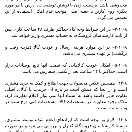
مخدوشی باشد. برچسب زدن یا نوشتن توضیحات، آدرس یا هر مورد 
دیگری روی کارتن یا جعبه اصلی موجب عدم امکان استفاده از این 
تضمین می گردد.
۳-۱۱-۸– در این شرایط وجه کالا حداکثر ظرف ۴۸ ساعت کاری پس 
از تایید کارشناسان فروشگاه، به حساب مشتری واریز خواهد شد.
۴-۱۱-۸– در این موارد هزینه ارسال و عودت کالا (هزینه رفت و 
برگشت) بر عهده مشتری می باشد.
۵-۱۱-۸– امکان عودت کالاهایی که قیمت آنها تابع نوسانات بازار 
است، حداکثر تا ۲۴ ساعت بعد از تکمیل سفارش می باشد.
۱۲-۸– همچنین عکس محصولات جهت اطلاع و کمک به خرید مشتری 
است و از آنجا که ممکن است در پاره ای جزییات با کالای اصلی 
تفاوت هایی داشته باشد به استناد آنها نمی توان اعلام مغایرت کرد. 
ملاک وجود مغایرت در مشخصات کالا، مشخصات فنی درج شده در 
وب سایت است.
۱۳-۸– لازم به توجه است که ایرادهای اعلام شده توسط مشتری، 
توسط کارشناسان فروشگاه کنترل و بررسی می‏‌شود و در صورت 
تائید وجود نقص فنی، کالا مشمول ماده ۸-۱۴ می‏‌شود. اشکال‏‌های 