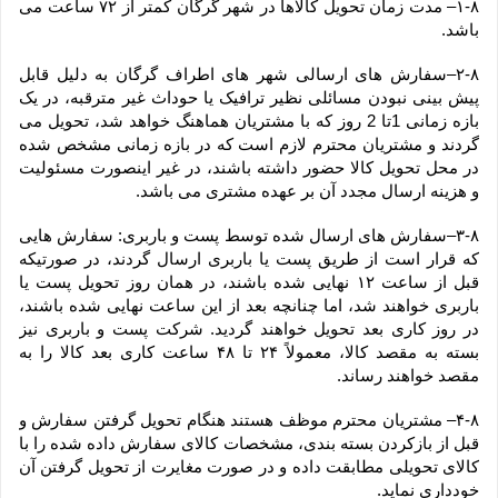
۱-۸– مدت زمان تحویل کالاها در شهر گرگان کمتر از ۷۲ ساعت می 
باشد.
۲-۸–سفارش های ارسالی شهر های اطراف گرگان به دلیل قابل 
پیش بینی نبودن مسائلی نظیر ترافیک یا حوداث غیر مترقبه، در یک 
بازه زمانی 1تا 2 روز که با مشتریان هماهنگ خواهد شد، تحویل می 
گردند و مشتریان محترم لازم است که در بازه زمانی مشخص شده 
در محل تحویل کالا حضور داشته باشند، در غیر اینصورت مسئولیت 
و هزینه ارسال مجدد آن بر عهده مشتری می باشد.
۳-۸–سفارش های ارسال شده توسط پست و باربری: سفارش هایی 
که قرار است از طریق پست یا باربری ارسال گردند، در صورتیکه 
قبل از ساعت ۱۲ نهایی شده باشند، در همان روز تحویل پست یا 
باربری خواهند شد، اما چنانچه بعد از این ساعت نهایی شده باشند، 
در روز کاری بعد تحویل خواهند گردید. شرکت پست و باربری نیز 
بسته به مقصد کالا، معمولاً ۲۴ تا ۴۸ ساعت کاری بعد کالا را به 
مقصد خواهند رساند.
۴-۸– مشتریان محترم موظف هستند هنگام تحویل گرفتن سفارش و 
قبل از بازکردن بسته بندی، مشخصات کالای سفارش داده شده را با 
کالای تحویلی مطابقت داده و در صورت مغایرت از تحویل گرفتن آن 
خودداری نماید.