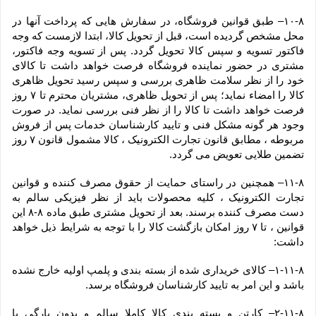
۱۰-۸– طبق قوانین فروشگاه، در سفارش هایی که پرداخت آنها در 
محل مشخص گردیده است، قبل از تحویل کالا، ابتدا لازمست که وجه 
فاکتور تسویه و سپس کالا تحویل گردد. پس از تسویه وجه فاکتور، 
مشتری در حضور نماینده فروشگاه فرصت خواهد داشت تا کالای 
خود را از نظر سلامت ظاهری بررسی و سپس رسید تحویل ظاهری 
کالا را امضاء نماید؛ پس از تحویل ظاهری، مشتریان محترم تا ۷ روز 
فرصت خواهد داشت تا کالا را از نظر فنی بررسی نماید. در صورت 
وجود هر گونه مشکل فنی و تایید کارشناسان خدمات پس از فروش 
مربوطه ، مطابق قانون تجارت الکترونیک ، کالا مشمول قانون ۷ روز 
تضمین طلایی تعویض می گردد.
۱۱-۸– همچنین در راستای حمایت از حقوق مصرف کننده و قوانین 
تجارت الکترونیک ، کلیه محصولات باید از نظر فیزیکی سالم به 
دست مصرف کننده برسند. بعد از تحویل مشتری طبق ماده ۸-۸ این 
قوانین ، تا ۷ روز امکان بازگشت کالا را با توجه به شرایط ذیل خواهد 
داشت:
۱-۱۱-۸– کالای خریداری شده از بسته بندی و پلمپ اولیه خارج نشده 
باشد و این امر به تایید کارشناسان فروشگاه برسد.
۲-۱۱-۸– کارتن و بسته بندی کالا کاملا سالم و بدون پارگی یا 