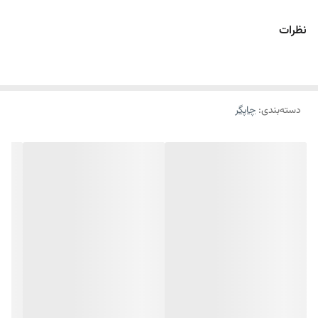
حالت تک رنگ یا سیاه و سفید به چاپ برساند و به‌طور کلی فقط مختص چاپ
نظرات
مشکی است. همچنین سینی ورودی این چاپگر تا 150 برگ و خروجی آن تا 100
برگ گنجایش کاغذ دارد. سایز چاپ در این چاپگر حداکثر تا سایز (A4) برآورد و
تعیین شده است.
دسته‌بندی
:
چاپگر