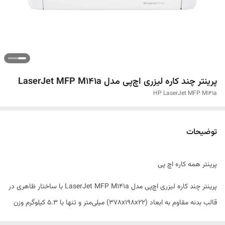
پرینتر چند کاره لیزری اچ‌پی مدل LaserJet MFP M141a
HP LaserJet MFP M141a
توضیحات
پرینتر همه کاره اچ پی
پرینتر چند کاره لیزری اچ‌پی مدل LaserJet MFP M141a با ساختار ظاهری در
قالب بدنه مقاوم به ابعاد (378x198x22) میلی‌متر و تنها با 5.3 کیلوگرم وزن
قادر است اسناد و مدارک موردنظر شما را با سرعت 21 تا 30 برگ در دقیقه در